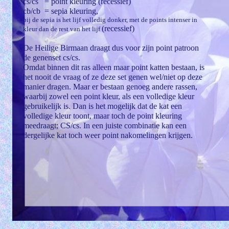
cs/cs = point kleuring (recessief)
cb/cb = sepia kleuring,
bij de sepia is het lijf volledig donker, met de points intenser in
(recessief)
kleur dan de rest van het lijf
De Heilige Birmaan draagt dus voor zijn point patroon
de genenset cs/cs.
Omdat binnen dit ras alleen maar point katten bestaan, is
het nooit de vraag of ze deze set genen wel/niet op deze
manier dragen. Maar er bestaan genoeg andere rassen,
waarbij zowel een point kleur, als een volledige kleur
gebruikelijk is. Dan is het mogelijk dat de kat een
volledige kleur toont, maar toch de point kleuring
meedraagt; CS/cs. In een juiste combinatie kan een
dergelijke kat toch weer point nakomelingen krijgen.