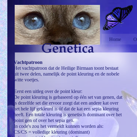
Home
O
Vachtpatroon
Het vachtpatroon dat de Heilige Birmaan toont bestaat
uit twee delen, namelijk de point kleuring en de nobele
witte voetjes.
Eerst een uitleg over de point kleur:
De point kleuring is gebaseerd op één set van genen, dat
is dezelfde set die ervoor zorgt dat een andere kat over
het hele lijf gekleurd is óf dat de kat een sepia kleuring
heeft. Een totale kleuring is genetisch dominant over het
point gen of over het sepia gen.
In code's zou het vermeldt kunnen worden als:
CS/CS = volledige kleuring (dominant)