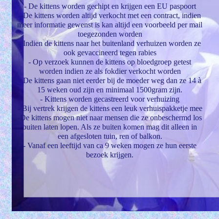
- De kittens worden gechipt en krijgen een EU paspoort
- De kittens worden altijd verkocht met een contract, indien
meer informatie gewenst is kan altijd een voorbeeld per mail
toegezonden worden
- Indien de kittens naar het buitenland verhuizen worden ze
ook gevaccineerd tegen rabies
- Op verzoek kunnen de kittens op bloedgroep getest
worden indien ze als fokdier verkocht worden
- De kittens gaan niet eerder bij de moeder weg dan ze 14 à
15 weken oud zijn en minimaal 1500gram zijn.
- Kittens worden gecastreerd voor verhuizing
- Bij vertrek krijgen de kittens een leuk verhuispakketje mee
-De kittens mogen niet naar mensen die ze onbeschermd los
buiten laten lopen. Als ze buiten komen mag dit alleen in
een afgesloten tuin, ren of balkon.
- Vanaf een leeftijd van ca 9 weken mogen ze hun eerste
bezoek krijgen.