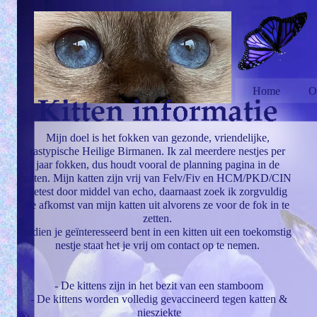
Home
O
Mijn doel is het fokken van gezonde, vriendelijke,
rastypische Heilige Birmanen. Ik zal meerdere nestjes per
jaar fokken, dus houdt vooral de planning pagina in de
gaten. Mijn katten zijn vrij van Felv/Fiv en HCM/PKD/CIN
getest door middel van echo, daarnaast zoek ik zorgvuldig
de afkomst van mijn katten uit alvorens ze voor de fok in te
zetten.
Indien je geïnteresseerd bent in een kitten uit een toekomstig
nestje staat het je vrij om contact op te nemen.
- De kittens zijn in het bezit van een stamboom
- De kittens worden volledig gevaccineerd tegen katten &
niesziekte